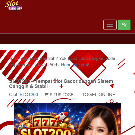
Toggle
navigation
Skrip Anda bermasalah? Yuk pakai jasa bengkel kode
phpmu.com :) Mulai 50rb.
Hubungi kami!
SLOT200 – Tempat Slot Gacor dengan Sistem
Canggih & Stabil
Oleh
SLOT200
TOGEL ONLINE
SITUS TOGEL