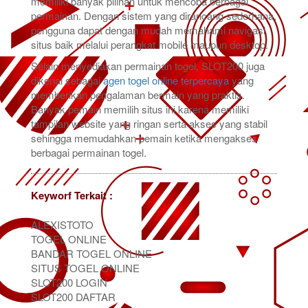
memiliki banyak pilihan untuk mencoba berbagai
permainan. Dengan sistem yang dirancang sederhana,
pengguna dapat dengan mudah memahami navigasi
situs baik melalui perangkat mobile maupun desktop.
Selain menyediakan permainan togel, SLOT200 juga
dikenal sebagai
agen togel online terpercaya
yang
memberikan pengalaman bermain yang praktis.
Banyak pemain memilih situs ini karena memiliki
tampilan website yang ringan serta akses yang stabil
sehingga memudahkan pemain ketika mengakses
berbagai permainan togel.
Keyworf Terkait :
ALEXISTOTO
TOGEL ONLINE
BANDAR TOGEL ONLINE
SITUS TOGEL ONLINE
SLOT200 LOGIN
SLOT200 DAFTAR