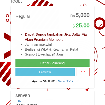
TOGEL
5,000
Regular
Rp
25.00
Dapat Bonus tambahan
Jika Daftar Via
Akun Premium Members
Jaminan maxwin!
Berlisensi WLA & Keamanan Ketat
Support Livechat 24 Jam
Daftar Sekarang
Preview
Apa Itu SLOT200?
Baca Disini
SERVER
IDN