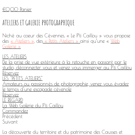
€
0,00
Panier
ATELIERS ET GALERIE PHOTOGRAPHIQUE
Niché au coeur des Cévennes, « Le P’ti Caillou » vous propose
des
« Ateliers »
, des
« Petits Ateliers »
ainsi qu’une «
Web
Galerie »
LES ATELIERS
De la prise de vue extérieure à la retouche en passant par le
studio, déconnecter vous et venez vous immerger au P'ti Caillou
Réservez
LES "PETITS ATELIERS"
Amateurs ou passionnés de photographie, venez vous évadez
le temps d'une escapade cévenole
Réservez
LE REGARD
La Web Galerie du P'ti Caillou
Commandez
Précédent
Suivant
La découverte du territoire et du patrimoine des Causses et