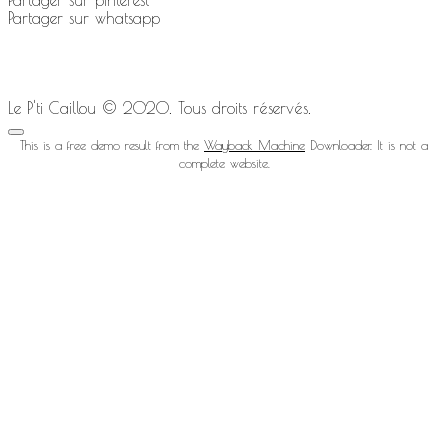
Partager sur pinterest
Partager sur whatsapp
Le P'ti Caillou © 2020. Tous droits réservés.
This is a free demo result from the
Wayback Machine
Downloader. It is not a
complete website.